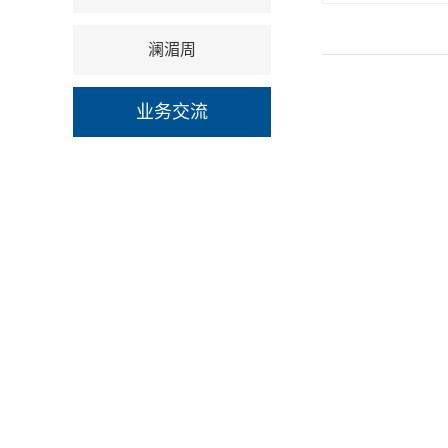
澜湄周
业务交流