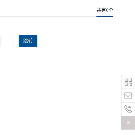
共有
0
个
跳转
+