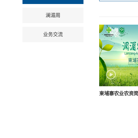
澜湄周
业务交流
柬埔寨农业农资