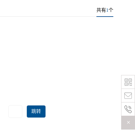
共有
1
个
跳转
+