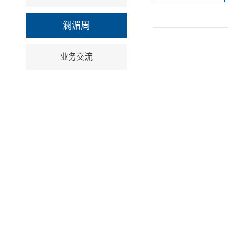
澜湄周
业务交流