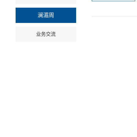
澜湄周
业务交流