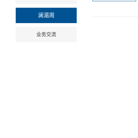
澜湄周
业务交流