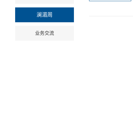
澜湄周
业务交流