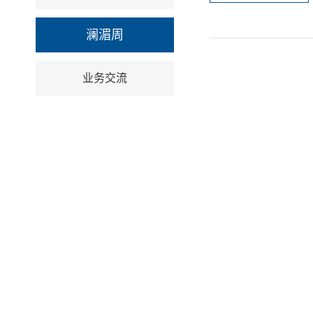
澜湄周
业务交流