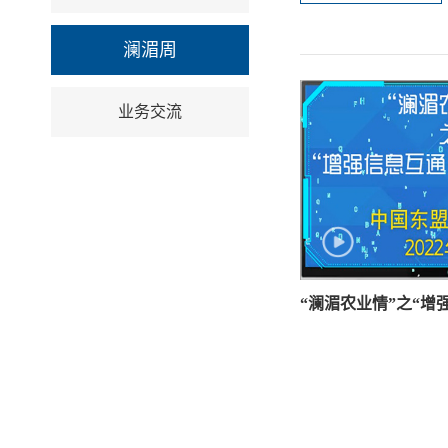
澜湄周
业务交流